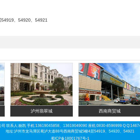
19、54920、54921
泸州翡翠城
西南商贸城
杨凯 手机:13619045858、13619049090 座机:0830-8596999 Q Q:146749
地址:泸州市龙马潭区蜀泸大道88号西南商贸城5幢4层54919、54920、54921
蜀ICP备18001767号-1