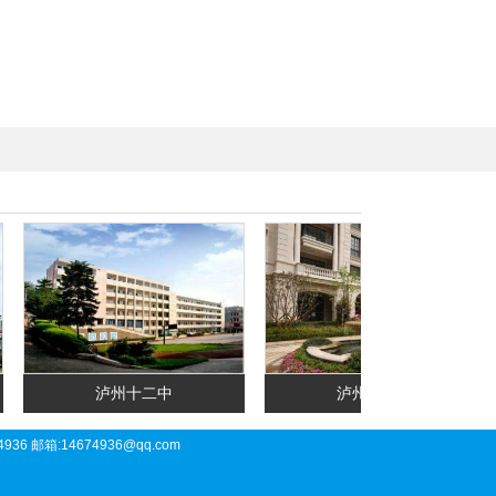
泸州十二中
泸州翡翠城
36 邮箱:14674936@qq.com