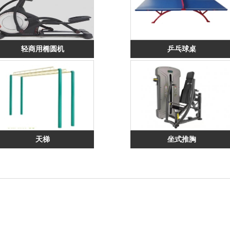
轻商用椭圆机
乒乓球桌
天梯
坐式推胸