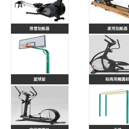
滑雪划船器
家用划船器
篮球架
轻商用椭圆