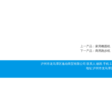
上一产品
：
家用椭圆机
下一产品
：
商用跑步机
泸州市龙马潭区逸动商贸有限公司 联系人:杨凯 手机:136190458
地址:泸州市龙马潭区