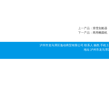
上一产品
：
滑雪划船器
下一产品
：
商用椭圆机
泸州市龙马潭区逸动商贸有限公司 联系人:杨凯 手机:136190458
地址:泸州市龙马潭区