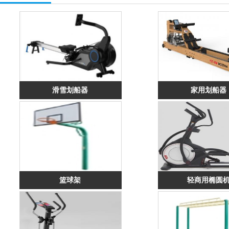
滑雪划船器
家用划船器
篮球架
轻商用椭圆