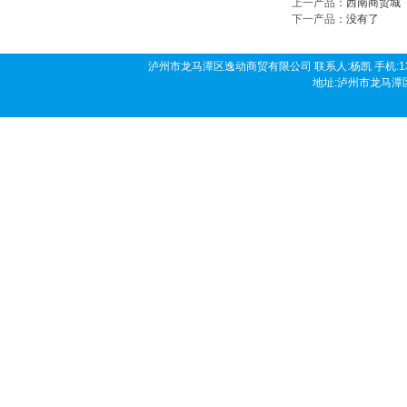
上一产品
：
西南商贸城
下一产品
：没有了
泸州市龙马潭区逸动商贸有限公司 联系人:杨凯 手机:136190458
地址:泸州市龙马潭区