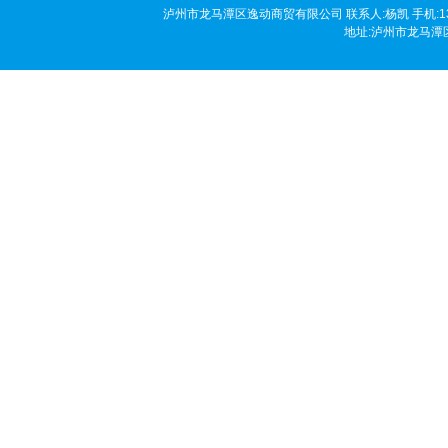
泸州市龙马潭区逸动商贸有限公司 联系人:杨凯 手机:136190458
地址:泸州市龙马潭区