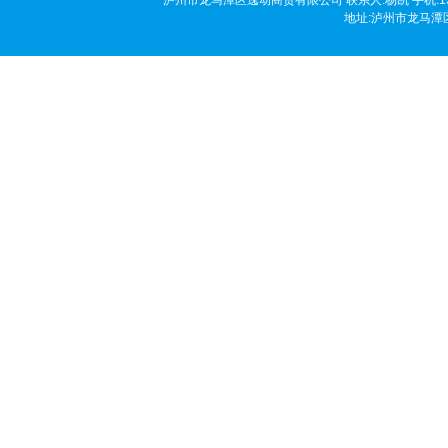
泸州市龙马潭区逸动商贸有限公司 联系人:杨凯 手机:136190458
地址:泸州市龙马潭区