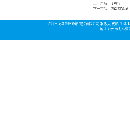
上一产品
：没有了
下一产品
：
西南商贸城
泸州市龙马潭区逸动商贸有限公司 联系人:杨凯 手机:136190458
地址:泸州市龙马潭区