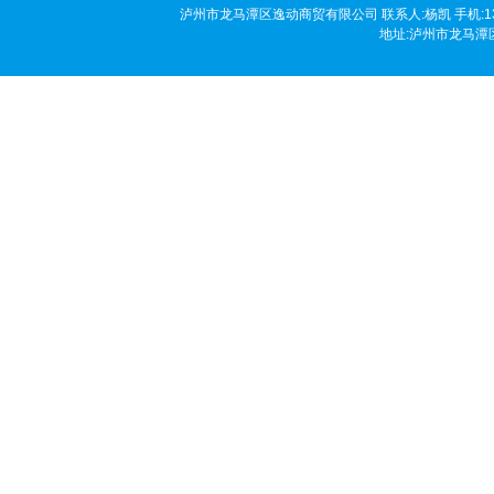
泸州市龙马潭区逸动商贸有限公司 联系人:杨凯 手机:136190458
地址:泸州市龙马潭区