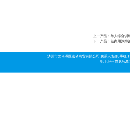
上一产品
：
单人综合训
下一产品
：
轻商用深蹲
泸州市龙马潭区逸动商贸有限公司 联系人:杨凯 手机:136190458
地址:泸州市龙马潭区